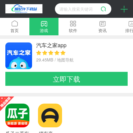
首页
游戏
软件
资讯
排
汽车之家app
29.45MB / 地图导航
立即下载