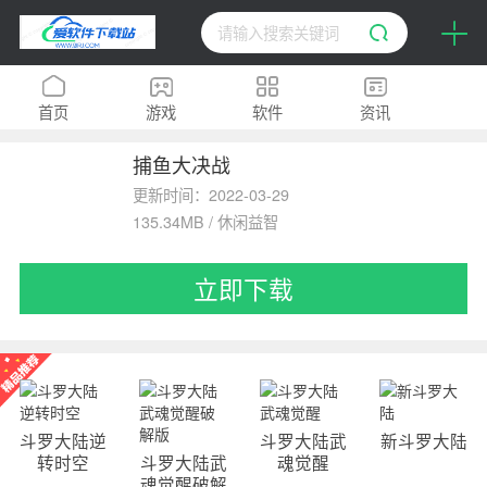
首页
游戏
软件
资讯
捕鱼大决战
H5
排行榜
专题
更新时间：2022-03-29
135.34MB / 休闲益智
立即下载
斗罗大陆逆
斗罗大陆武
新斗罗大陆
转时空
斗罗大陆武
魂觉醒
魂觉醒破解